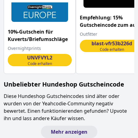
Empfehlung: 15%
Gutscheincode zum auf
10%-Gutschein für
das Nike Blast Pack mit
Outfitter
Kuverts/Briefumschläge
diesem
blast-vfr53b226d
Overnightprints
Code erhalten
UNVFVYL2
Code erhalten
Unbeliebter
Hundeshop
Gutscheincode
Diese
Hundeshop
Gutscheincodes sind älter oder
wurden von der Yeahcodie-Community negativ
bewertet. Einen funktionierenden gefunden? Upvote
ihn und lass andere Käufer wissen.
Mehr anzeigen