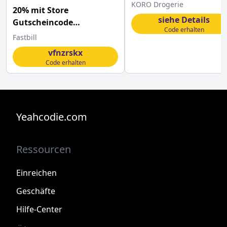
dem KoRo Gutschein
KORO Drogerie
20% mit Store
siehe Details
Gutscheincode
Code erhalten
sparencode
Fastbill
vfnzrskx
Code erhalten
Yeahcodie.com
Ressourcen
Einreichen
Geschäfte
Hilfe-Center