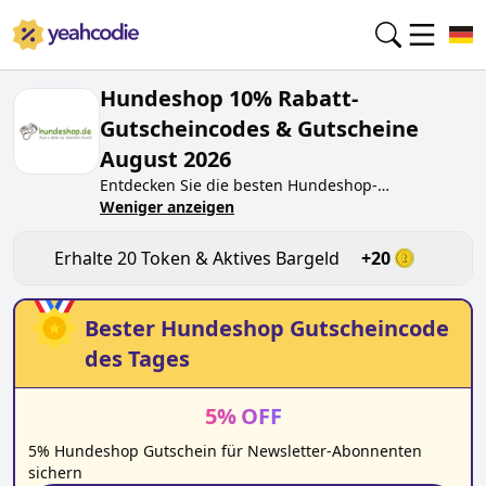
Hundeshop 10% Rabatt-
Gutscheincodes & Gutscheine
August 2026
Entdecken Sie die besten
Hundeshop
-
Gutscheincodes von heute für
Weniger anzeigen
August 2026
auf
yeahcodie.com. Treten Sie der Community bei und
verdienen Sie Token bei
hundeshop.de
, indem Sie
Erhalte
20
Token & Aktives Bargeld
+
20
den Code testen. Erhalten Sie Belohnungen, wenn
Sie
Hundeshop
-Gutscheincodes einreichen und
anderen Käufern beim Sparen helfen.
Bester
Hundeshop
Gutscheincode
des Tages
5
%
OFF
5% Hundeshop Gutschein für Newsletter-Abonnenten
sichern