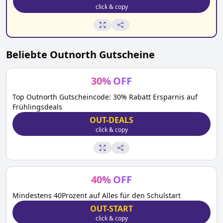
click & copy
Beliebte
Outnorth
Gutscheine
30
%
OFF
Top Outnorth Gutscheincode: 30% Rabatt Ersparnis auf
Frühlingsdeals
OUT-DEALS
click & copy
40
%
OFF
Mindestens 40Prozent auf Alles für den Schulstart
OUT-START
click & copy