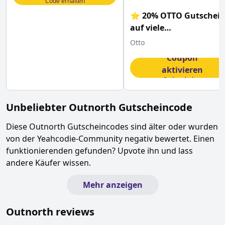
Code erhalten
⭐ 20% OTTO Gutschei
auf viele
Wohnzimmerartikel un
Otto
Lampen
Coupon
aktivieren
Code erhalten
Unbeliebter
Outnorth
Gutscheincode
Diese
Outnorth
Gutscheincodes sind älter oder wurden
von der Yeahcodie-Community negativ bewertet. Einen
funktionierenden gefunden? Upvote ihn und lass
andere Käufer wissen.
Mehr anzeigen
Outnorth
reviews