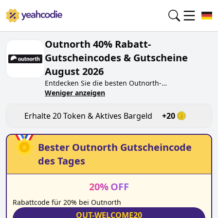
Outnorth 40% Rabatt-
Gutscheincodes & Gutscheine
August 2026
Entdecken Sie die besten
Outnorth
-
Gutscheincodes von heute für
Weniger anzeigen
August 2026
auf
yeahcodie.com. Treten Sie der Community bei und
verdienen Sie Token bei
outnorth.de
, indem Sie
Erhalte
20
Token & Aktives Bargeld
+
20
den Code testen. Erhalten Sie Belohnungen, wenn
Sie
Outnorth
-Gutscheincodes einreichen und
anderen Käufern beim Sparen helfen.
Bester
Outnorth
Gutscheincode
des Tages
20
%
OFF
Rabattcode für 20% bei Outnorth
OUT-WELCOME20