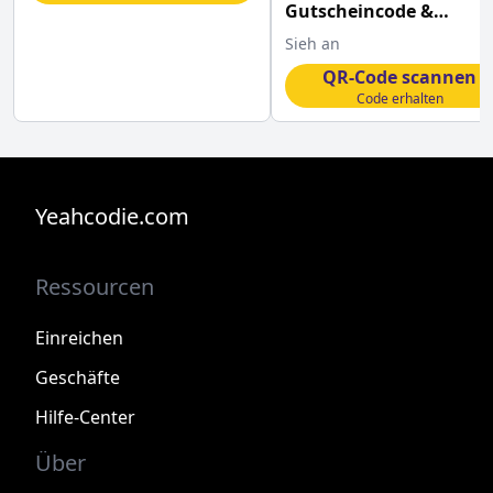
Gutscheincode &
exklusive Vorteile
Sieh an
QR-Code scannen
Code erhalten
Yeahcodie.com
Ressourcen
Einreichen
Geschäfte
Hilfe-Center
Über