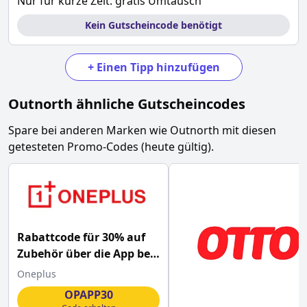
Nur für kurze Zeit: gratis Umtausch
Kein Gutscheincode benötigt
+
Einen Tipp hinzufügen
Outnorth
ähnliche Gutscheincodes
Spare bei anderen Marken wie
Outnorth
mit diesen
getesteten Promo-Codes (heute gültig).
Rabattcode für 30% auf
Zubehör über die App bei
OnePlus
Oneplus
OPAPP30