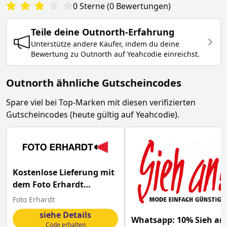
0
Sterne
(
0
Bewertungen
)
Teile deine
Outnorth
-Erfahrung
Unterstütze andere Käufer, indem du deine
Bewertung zu
Outnorth
auf Yeahcodie einreichst.
Outnorth ähnliche Gutscheincodes
Spare viel bei Top-Marken mit diesen verifizierten
Gutscheincodes (heute gültig auf Yeahcodie).
Kostenlose Lieferung mit
dem Foto Erhardt
Gutschein sichern
Foto Erhardt
siehe Details
Whatsapp: 10% Sieh an
Code erhalten