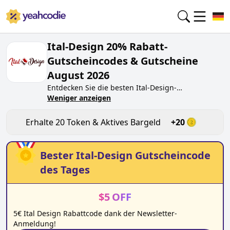
Ital-Design 20% Rabatt-
Gutscheincodes & Gutscheine
August 2026
Entdecken Sie die besten
Ital-Design
-
Gutscheincodes von heute für
Weniger anzeigen
August 2026
auf
yeahcodie.com. Treten Sie der Community bei und
verdienen Sie Token bei
ital-design.de
, indem Sie
Erhalte
20
Token & Aktives Bargeld
+
20
den Code testen. Erhalten Sie Belohnungen, wenn
Sie
Ital-Design
-Gutscheincodes einreichen und
anderen Käufern beim Sparen helfen.
Bester
Ital-Design
Gutscheincode
des Tages
$
5
OFF
5€ Ital Design Rabattcode dank der Newsletter-
Anmeldung!