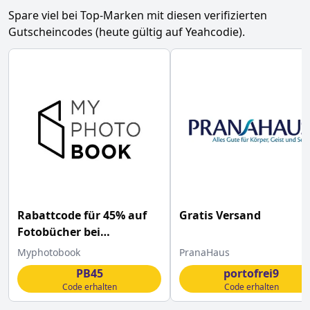
Spare viel bei Top-Marken mit diesen verifizierten
Gutscheincodes (heute gültig auf Yeahcodie).
Rabattcode für 45% auf
Gratis Versand
Fotobücher bei
myphotobook
Myphotobook
PranaHaus
PB45
portofrei9
Code erhalten
Code erhalten