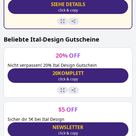
SIEHE DETAILS
click & copy
Beliebte
Ital-Design
Gutscheine
20
%
OFF
Nicht verpassen! 20% Ital Design Gutschein
20KOMPLETT
click & copy
$
5
OFF
Sicher dir 5€ bei Ital Design
NEWSLETTER
click & copy