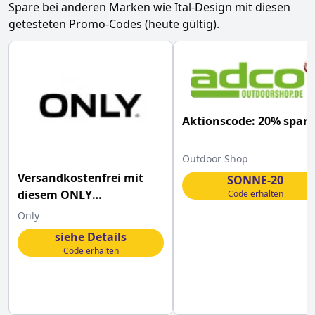
Spare bei anderen Marken wie
Ital-Design
mit diesen
getesteten Promo-Codes (heute gültig).
Aktionscode: 20% spar
Outdoor Shop
Versandkostenfrei mit
SONNE-20
diesem ONLY
Code erhalten
Gutscheincode bestellen
Only
siehe Details
Code erhalten