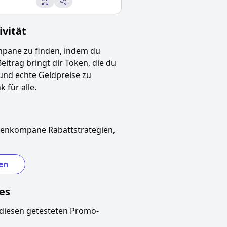
vität
mpane
zu finden, indem du
Beitrag bringt dir Token, die du
und echte Geldpreise zu
 für alle.
henkompane
Rabattstrategien,
en
es
diesen getesteten Promo-