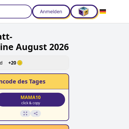
Anmelden
tt-
ine August 2026
ld
+
20
ncode des Tages
MAMA10
click & copy