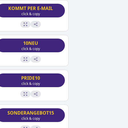
KOMMT PER E-MAIL
click & copy
10NEU
click & copy
PRIDE10
click & copy
SONDERANGEBOT15
click & copy