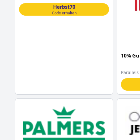
Herbst70
Code erhalten
10% Gut
Parallels