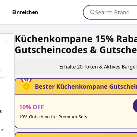
Search Brand
+
Einreichen
Küchenkompane 15% Raba
Gutscheincodes & Gutsche
Erhalte
20
Token & Aktives Barge
Bester
Küchenkompane
Gutschei
10
%
OFF
s
10%-Gutschein für Premium-Sets
ie