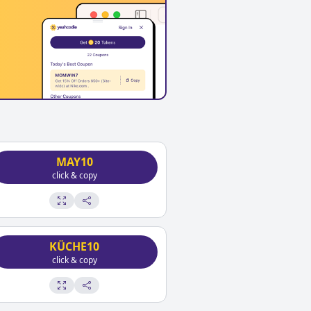
MAY10
click & copy
KÜCHE10
click & copy