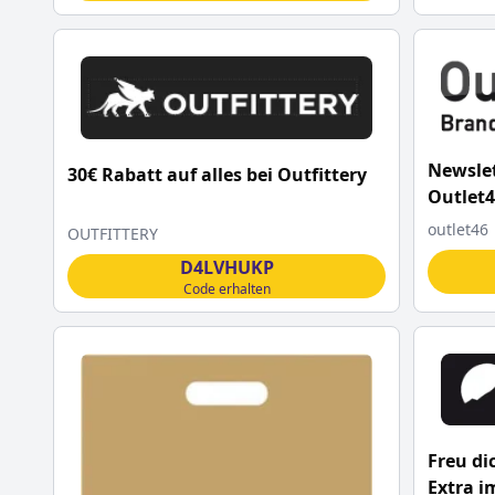
Newslet
30€ Rabatt auf alles bei Outfittery
Outlet4
outlet46
OUTFITTERY
D4LVHUKP
Code erhalten
Freu di
Extra i