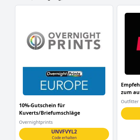
Empfeh
zum auf
diesem
Outfitter
10%-Gutschein für
Kuverts/Briefumschläge
Overnightprints
UNVFVYL2
Code erhalten