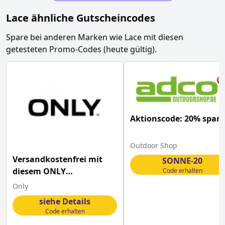
Lace
ähnliche Gutscheincodes
Spare bei anderen Marken wie
Lace
mit diesen
getesteten Promo-Codes (heute gültig).
Aktionscode: 20% spar
Outdoor Shop
Versandkostenfrei mit
SONNE-20
diesem ONLY
Code erhalten
Gutscheincode bestellen
Only
siehe Details
Code erhalten