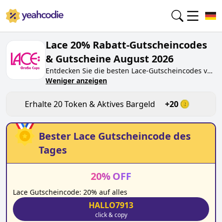
Lace 20% Rabatt-Gutscheincodes
& Gutscheine August 2026
Entdecken Sie die besten
Lace
-Gutscheincodes von
heute für
Weniger anzeigen
August 2026
auf yeahcodie.com. Treten
Sie der Community bei und verdienen Sie Token
bei
lace.de
, indem Sie den Code testen. Erhalten
Erhalte
20
Token & Aktives Bargeld
+
20
Sie Belohnungen, wenn Sie
Lace
-Gutscheincodes
einreichen und anderen Käufern beim Sparen
helfen.
Bester
Lace
Gutscheincode des
Tages
20
%
OFF
Lace Gutscheincode: 20% auf alles
HALLO7913
click & copy