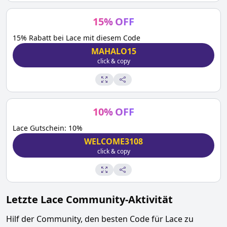
15
%
OFF
15% Rabatt bei Lace mit diesem Code
MAHALO15
click & copy
10
%
OFF
Lace Gutschein: 10%
WELCOME3108
click & copy
Letzte
Lace
Community-Aktivität
Hilf der Community, den besten Code für
Lace
zu