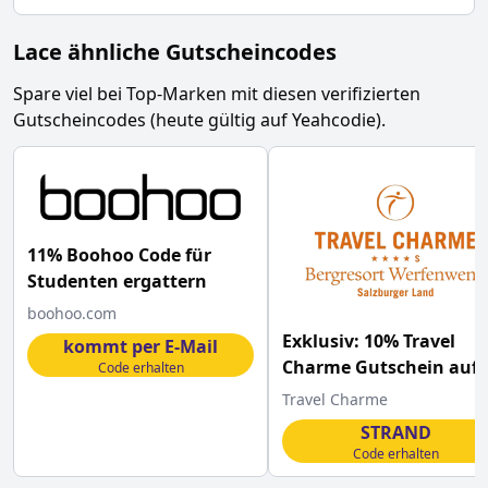
Lace ähnliche Gutscheincodes
Spare viel bei Top-Marken mit diesen verifizierten
Gutscheincodes (heute gültig auf Yeahcodie).
11% Boohoo Code für
Studenten ergattern
boohoo.com
Exklusiv: 10% Travel
kommt per E-Mail
Charme Gutschein auf
Code erhalten
Strandhotel Bansin
Travel Charme
STRAND
Code erhalten