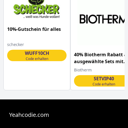
10%-Gutschein für alles
schecker
WUFF10CH
40% Biotherm Rabatt a
Code erhalten
ausgewählte Sets mit
diesem Code
Biotherm
SETVIP40
Code erhalten
Yeahcodie.com