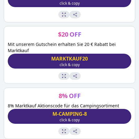
click & copy
$
20
OFF
Mit unserem Gutschein erhalten Sie 20 € Rabatt bei
Marktkauf
MARKTKAUF20
click & copy
8
%
OFF
8% Marktkauf Aktionscode für das Campingsortiment
M-CAMPING-8
click & copy