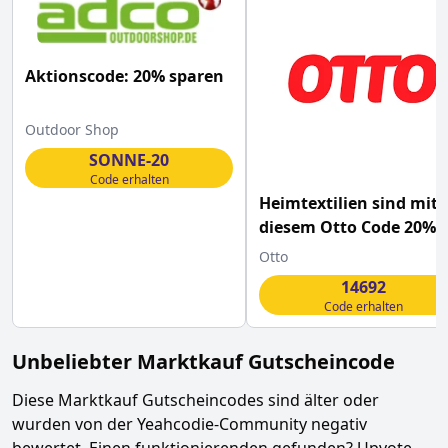
Aktionscode: 20% sparen
Outdoor Shop
SONNE-20
Code erhalten
Heimtextilien sind mit
diesem Otto Code 20%
günstiger
Otto
14692
Code erhalten
Unbeliebter
Marktkauf
Gutscheincode
Diese
Marktkauf
Gutscheincodes sind älter oder
wurden von der Yeahcodie-Community negativ