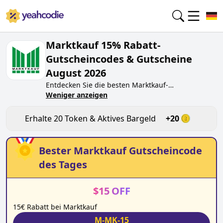
Marktkauf 15% Rabatt-
Gutscheincodes & Gutscheine
August 2026
Entdecken Sie die besten
Marktkauf
-
Gutscheincodes von heute für
Weniger anzeigen
August 2026
auf
yeahcodie.com. Treten Sie der Community bei und
verdienen Sie Token bei
marktkauf.de
, indem Sie
Erhalte
20
Token & Aktives Bargeld
+
20
den Code testen. Erhalten Sie Belohnungen, wenn
Sie
Marktkauf
-Gutscheincodes einreichen und
anderen Käufern beim Sparen helfen.
Bester
Marktkauf
Gutscheincode
des Tages
$
15
OFF
15€ Rabatt bei Marktkauf
M-MK-15