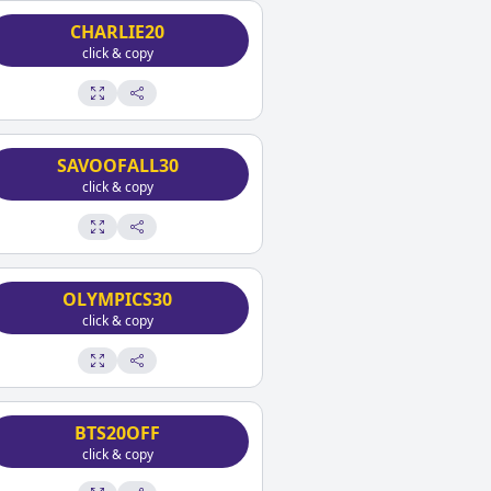
CHARLIE20
click & copy
SAVOOFALL30
click & copy
OLYMPICS30
click & copy
BTS20OFF
click & copy