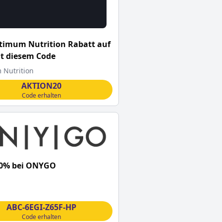
timum Nutrition Rabatt auf
it diesem Code
Nutrition
AKTION20
Code erhalten
10% bei ONYGO
ABC-6EGI-Z65F-HP
Code erhalten