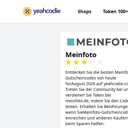
Shops
Token 100
Meinfoto
Entdecken Sie die besten
Meinfo
Gutscheincodes von heute
für
August 2026
auf yeahcodie.c
Treten Sie der Community bei u
verdienen Sie Token bei
meinfoto.de
, indem Sie den Cod
testen. Erhalten Sie Belohnunge
wenn Sie
Meinfoto
-Gutscheincod
einreichen und anderen Käufer
beim Sparen helfen.