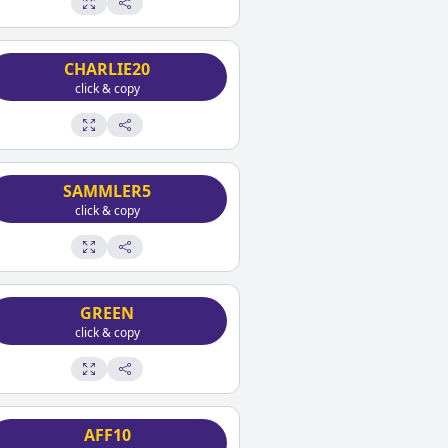
CHARLIE20
click & copy
SAMMLER5
click & copy
GREEN
click & copy
AFF10