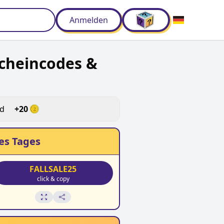
Anmelden
cheincodes &
ld
+
20
es Tages
FALLSALE25
click & copy