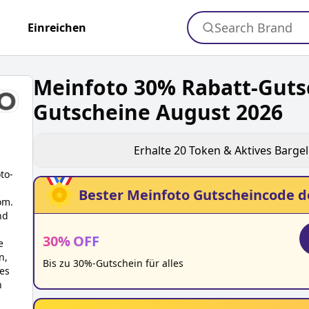
Search Brand
+
Einreichen
Meinfoto 30% Rabatt-Guts
Gutscheine August 2026
Erhalte
20
Token & Aktives Barge
to
-
Bester
Meinfoto
Gutscheincode d
om.
nd
30
%
OFF
e
n,
Bis zu 30%-Gutschein für alles
es
n