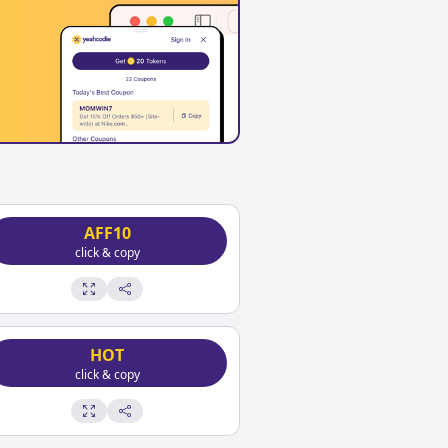
AFF10
click & copy
HOT
click & copy