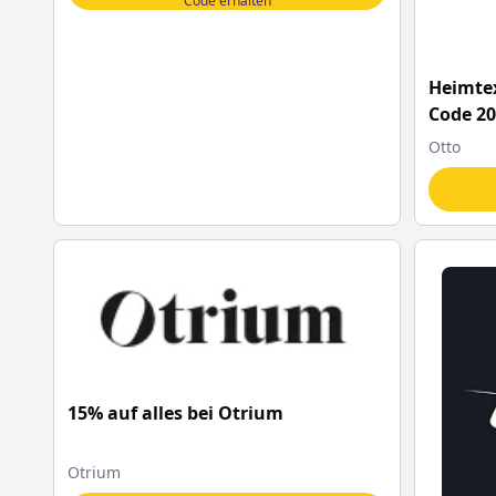
Code erhalten
Heimtex
Code 2
Otto
15% auf alles bei Otrium
Otrium