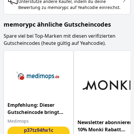
Unterstütze andere Käufer, indem du deine
Bewertung zu
memorypc
auf Yeahcodie einreichst.
memorypc ähnliche Gutscheincodes
Spare viel bei Top-Marken mit diesen verifizierten
Gutscheincodes (heute gültig auf Yeahcodie).
Empfehlung: Dieser
Gutscheincode bringt
15% Rabatt auf
Medimops
Newsletter abonnieren
gebrauchte Artikel
10% Monki Rabatt
p37tz94fw1c