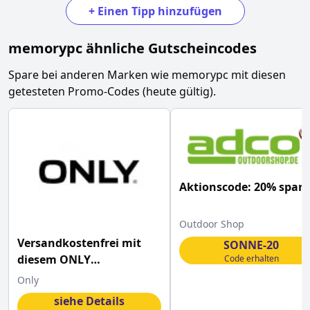
+
Einen Tipp hinzufügen
memorypc
ähnliche Gutscheincodes
Spare bei anderen Marken wie
memorypc
mit diesen
getesteten Promo-Codes (heute gültig).
Aktionscode: 20% spar
Outdoor Shop
Versandkostenfrei mit
SONNE-20
diesem ONLY
Code erhalten
Gutscheincode bestellen
Only
siehe Details