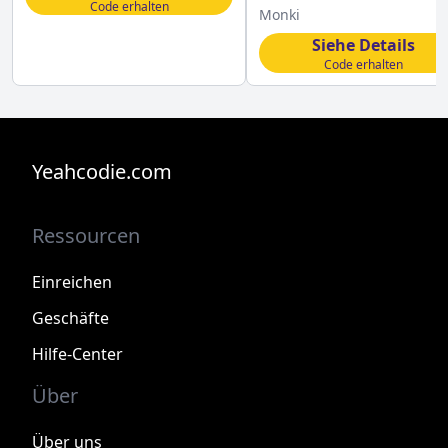
sichern
Code erhalten
Monki
Siehe Details
Code erhalten
Yeahcodie.com
Ressourcen
Einreichen
Geschäfte
Hilfe-Center
Über
Über uns