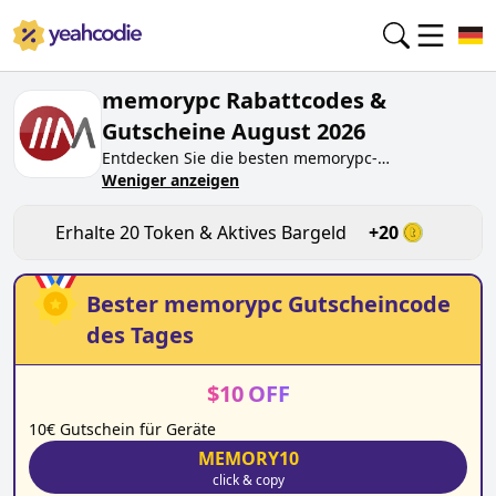
memorypc Rabattcodes &
Gutscheine August 2026
Entdecken Sie die besten
memorypc
-
Gutscheincodes von heute für
Weniger anzeigen
August 2026
auf
yeahcodie.com. Treten Sie der Community bei und
verdienen Sie Token bei
memorypc.de
, indem Sie
Erhalte
20
Token & Aktives Bargeld
+
20
den Code testen. Erhalten Sie Belohnungen, wenn
Sie
memorypc
-Gutscheincodes einreichen und
anderen Käufern beim Sparen helfen.
Bester
memorypc
Gutscheincode
des Tages
$
10
OFF
10€ Gutschein für Geräte
MEMORY10
click & copy