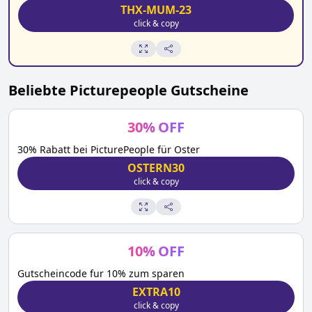
THX-MUM-23
click & copy
Beliebte
Picturepeople
Gutscheine
30
%
OFF
30% Rabatt bei PicturePeople für Oster
OSTERN30
click & copy
10
%
OFF
Gutscheincode fur 10% zum sparen
EXTRA10
click & copy