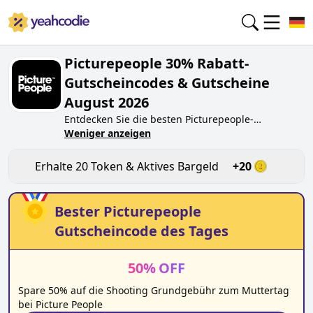
Picturepeople 30% Rabatt-
Gutscheincodes & Gutscheine
August 2026
Entdecken Sie die besten
Picturepeople
-
Gutscheincodes von heute für
Weniger anzeigen
August 2026
auf
yeahcodie.com. Treten Sie der Community bei und
verdienen Sie Token bei
picturepeople.de
, indem
Erhalte
20
Token & Aktives Bargeld
+
20
Sie den Code testen. Erhalten Sie Belohnungen,
wenn Sie
Picturepeople
-Gutscheincodes einreichen
und anderen Käufern beim Sparen helfen.
Bester
Picturepeople
Gutscheincode des Tages
50
%
OFF
Spare 50% auf die Shooting Grundgebühr zum Muttertag
bei Picture People