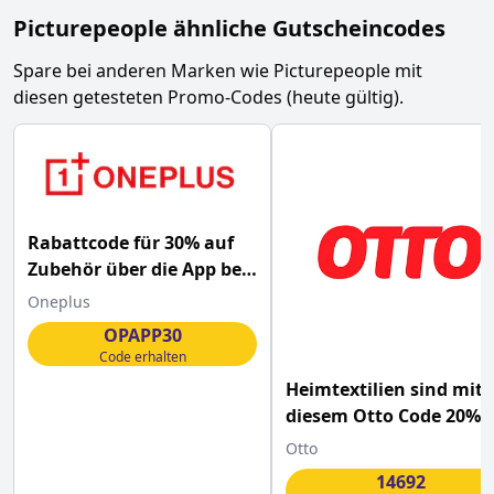
Picturepeople
ähnliche Gutscheincodes
Spare bei anderen Marken wie
Picturepeople
mit
diesen getesteten Promo-Codes (heute gültig).
Rabattcode für 30% auf
Zubehör über die App bei
OnePlus
Oneplus
OPAPP30
Code erhalten
Heimtextilien sind mit
diesem Otto Code 20%
günstiger
Otto
14692