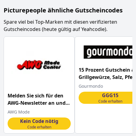
Picturepeople ähnliche Gutscheincodes
Spare viel bei Top-Marken mit diesen verifizierten
Gutscheincodes (heute gültig auf Yeahcodie).
15 Prozent Gutschein a
Grillgewürze, Salz, Pfef
und Salatdressings bei
Gourmondo
Gourmondo
GGG15
Melden Sie sich für den
Code erhalten
AWG-Newsletter an und
sichern Sie sich 10%
AWG Mode
Rabatt
Kein Code nötig
Code erhalten