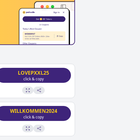
LOVEPXXL25
click & copy
WILLKOMMEN2024
click & copy