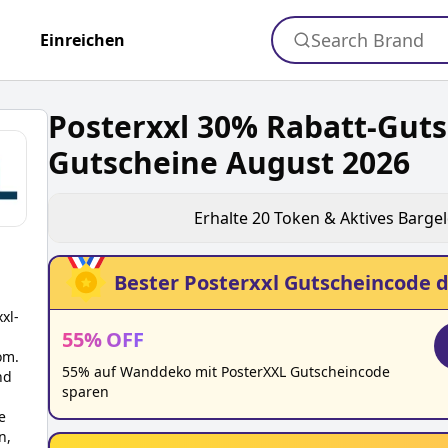
Search Brand
+
Einreichen
Posterxxl 30% Rabatt-Gut
Gutscheine August 2026
Erhalte
20
Token & Aktives Barge
Bester
Posterxxl
Gutscheincode d
xxl
-
55
%
OFF
om.
55% auf Wanddeko mit PosterXXL Gutscheincode
nd
sparen
e
n,