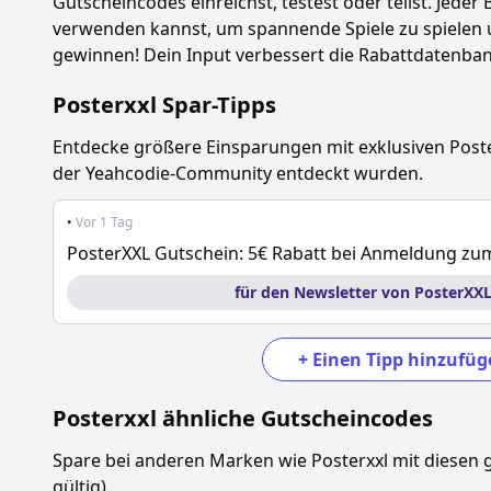
Gutscheincodes einreichst, testest oder teilst. Jeder 
verwenden kannst, um spannende Spiele zu spielen 
gewinnen! Dein Input verbessert die Rabattdatenbank
Posterxxl
Spar-Tipps
Entdecke größere Einsparungen mit exklusiven
Post
der Yeahcodie-Community entdeckt wurden.
•
Vor 1 Tag
PosterXXL Gutschein: 5€ Rabatt bei Anmeldung zu
für den Newsletter von PosterXX
+
Einen Tipp hinzufüg
Posterxxl
ähnliche Gutscheincodes
Spare bei anderen Marken wie
Posterxxl
mit diesen 
gültig).