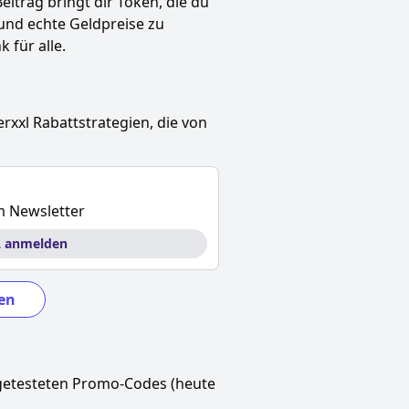
Beitrag bringt dir Token, die du
und echte Geldpreise zu
 für alle.
erxxl
Rabattstrategien, die von
m Newsletter
L anmelden
en
getesteten Promo-Codes (heute