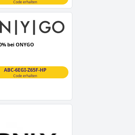
Code erhalten
10% bei ONYGO
ABC-6EGI-Z65F-HP
Code erhalten