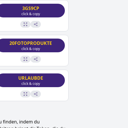
3GS9CP
click & copy
20FOTOPRODUKTE
click & copy
URLAUBDE
click & copy
u finden, indem du