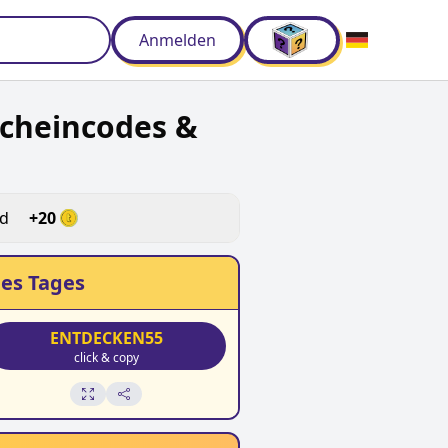
Anmelden
scheincodes &
ld
+
20
es Tages
ENTDECKEN55
click & copy