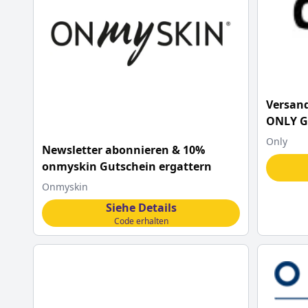
Versand
ONLY G
Only
Newsletter abonnieren & 10%
onmyskin Gutschein ergattern
Onmyskin
Siehe Details
Code erhalten