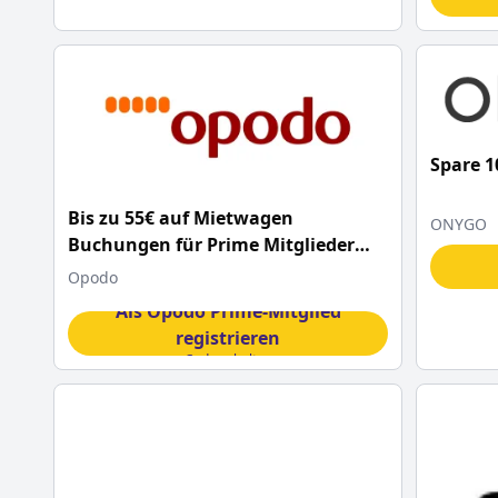
Spare 
Bis zu 55€ auf Mietwagen
ONYGO
Buchungen für Prime Mitglieder
mit diesem Opodo Gutscheincode
Opodo
Als Opodo Prime-Mitglied
registrieren
Code erhalten