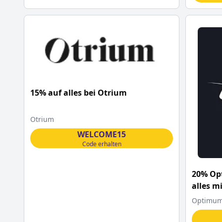
15% auf alles bei Otrium
Otrium
WELCOME15
Code erhalten
20% Op
alles m
Optimum 