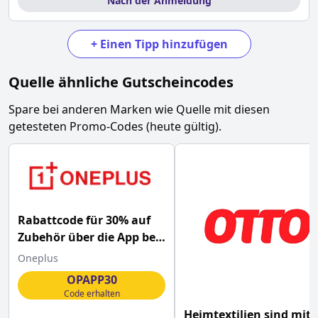
Nach der Anmeldung
+
Einen Tipp hinzufügen
Quelle
ähnliche Gutscheincodes
Spare bei anderen Marken wie
Quelle
mit diesen
getesteten Promo-Codes (heute gültig).
Rabattcode für 30% auf
Zubehör über die App bei
OnePlus
Oneplus
OPAPP30
Code erhalten
Heimtextilien sind mit