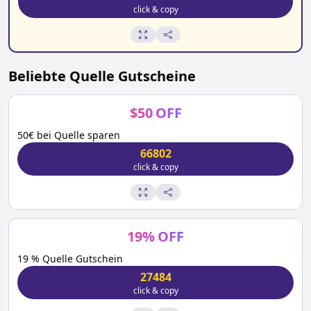
click & copy
Beliebte
Quelle
Gutscheine
$
50
OFF
50€ bei Quelle sparen
66802
click & copy
19
%
OFF
19 % Quelle Gutschein
27484
click & copy