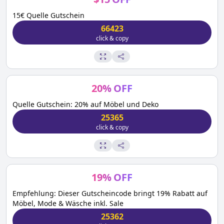
15€ Quelle Gutschein
66423
click & copy
20
%
OFF
Quelle Gutschein: 20% auf Möbel und Deko
25365
click & copy
19
%
OFF
Empfehlung: Dieser Gutscheincode bringt 19% Rabatt auf
Möbel, Mode & Wäsche inkl. Sale
25362