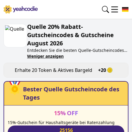
Quelle 20% Rabatt-
Gutscheincodes & Gutscheine
August 2026
Entdecken Sie die besten
Quelle
-Gutscheincodes
von heute für
Weniger anzeigen
August 2026
auf yeahcodie.com.
Treten Sie der Community bei und verdienen Sie
Token bei
quelle.de
, indem Sie den Code testen.
Erhalte
20
Token & Aktives Bargeld
+
20
Erhalten Sie Belohnungen, wenn Sie
Quelle
-
Gutscheincodes einreichen und anderen Käufern
beim Sparen helfen.
Bester
Quelle
Gutscheincode des
Tages
15
%
OFF
15%-Gutschein für Haushaltsgeräte bei Ratenzahlung
25156