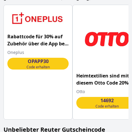
Rabattcode für 30% auf
Zubehör über die App bei
OnePlus
Oneplus
OPAPP30
Code erhalten
Heimtextilien sind mit
diesem Otto Code 20%
günstiger
Otto
14692
Code erhalten
Unbeliebter
Reuter
Gutscheincode