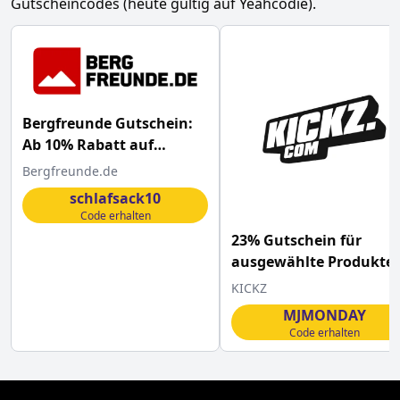
Gutscheincodes (heute gültig auf Yeahcodie).
Bergfreunde Gutschein:
Ab 10% Rabatt auf
Schlafsäcke
Bergfreunde.de
schlafsack10
Code erhalten
23% Gutschein für
ausgewählte Produkte
KICKZ
MJMONDAY
Code erhalten