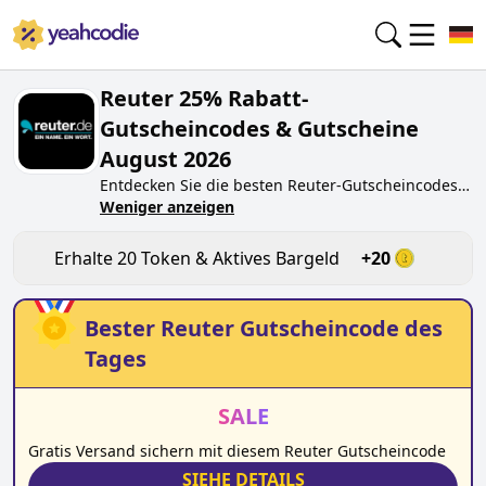
Reuter 25% Rabatt-
Gutscheincodes & Gutscheine
August 2026
Entdecken Sie die besten
Reuter
-Gutscheincodes
von heute für
Weniger anzeigen
August 2026
auf yeahcodie.com.
Treten Sie der Community bei und verdienen Sie
Token bei
reuter.de
, indem Sie den Code testen.
Erhalte
20
Token & Aktives Bargeld
+
20
Erhalten Sie Belohnungen, wenn Sie
Reuter
-
Gutscheincodes einreichen und anderen Käufern
beim Sparen helfen.
Bester
Reuter
Gutscheincode des
Tages
SALE
Gratis Versand sichern mit diesem Reuter Gutscheincode
SIEHE DETAILS