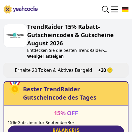
TrendRaider 15% Rabatt-
Gutscheincodes & Gutscheine
August 2026
Entdecken Sie die besten
TrendRaider
-
Gutscheincodes von heute für
Weniger anzeigen
August 2026
auf
yeahcodie.com. Treten Sie der Community bei und
verdienen Sie Token bei
trendraider.de
, indem Sie
Erhalte
20
Token & Aktives Bargeld
+
20
den Code testen. Erhalten Sie Belohnungen, wenn
Sie
TrendRaider
-Gutscheincodes einreichen und
anderen Käufern beim Sparen helfen.
Bester
TrendRaider
Gutscheincode des Tages
15
%
OFF
15%-Gutschein für SeptemberBox
BALANCE15