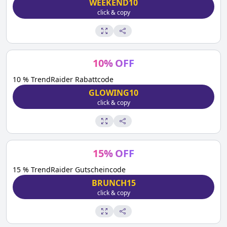
WEEKEND10
click & copy
10
%
OFF
10 % TrendRaider Rabattcode
GLOWING10
click & copy
15
%
OFF
15 % TrendRaider Gutscheincode
BRUNCH15
click & copy