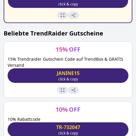
click & copy
Beliebte
TrendRaider
Gutscheine
15
%
OFF
15% Trendraider Gutschein Code auf TrendBox & GRATIS
Versand
JANINE15
click & copy
10
%
OFF
10% Rabattcode
TR-732047
click & copy