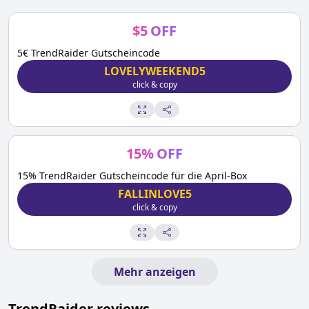
$
5
OFF
5€ TrendRaider Gutscheincode
LOVELYWEEKEND5
click & copy
15
%
OFF
15% TrendRaider Gutscheincode für die April-Box
FALLINLOVE5
click & copy
Mehr anzeigen
TrendRaider
reviews