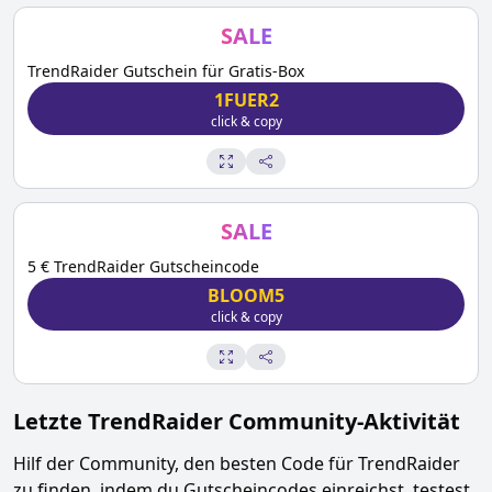
SALE
TrendRaider Gutschein für Gratis-Box
1FUER2
click & copy
SALE
5 € TrendRaider Gutscheincode
BLOOM5
click & copy
Letzte
TrendRaider
Community-Aktivität
Hilf der Community, den besten Code für
TrendRaider
zu finden, indem du Gutscheincodes einreichst, testest