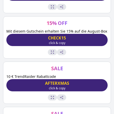
15
%
OFF
Mit diesem Gutschein erhalten Sie 15% auf die August-Box
CHECK15
click & copy
SALE
10 € TrendRaider Rabattcode
AFTERXMAS
click & copy
SALE