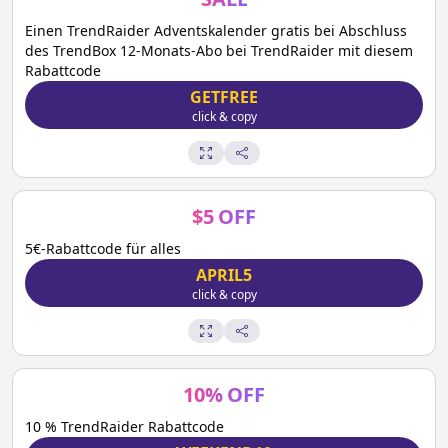
Einen TrendRaider Adventskalender gratis bei Abschluss
des TrendBox 12-Monats-Abo bei TrendRaider mit diesem
Rabattcode
GETFREE
click & copy
$
5
OFF
5€-Rabattcode für alles
APRIL5
click & copy
10
%
OFF
10 % TrendRaider Rabattcode