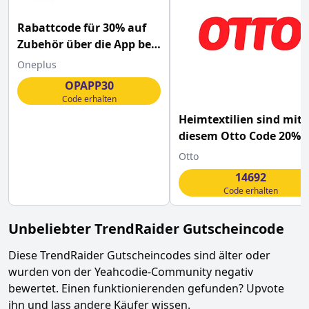
Rabattcode für 30% auf
Zubehör über die App bei
OnePlus
Oneplus
OPAPP30
Code erhalten
Heimtextilien sind mit
diesem Otto Code 20%
günstiger
Otto
14692
Code erhalten
Unbeliebter
TrendRaider
Gutscheincode
Diese
TrendRaider
Gutscheincodes sind älter oder
wurden von der Yeahcodie-Community negativ
bewertet. Einen funktionierenden gefunden? Upvote
ihn und lass andere Käufer wissen.