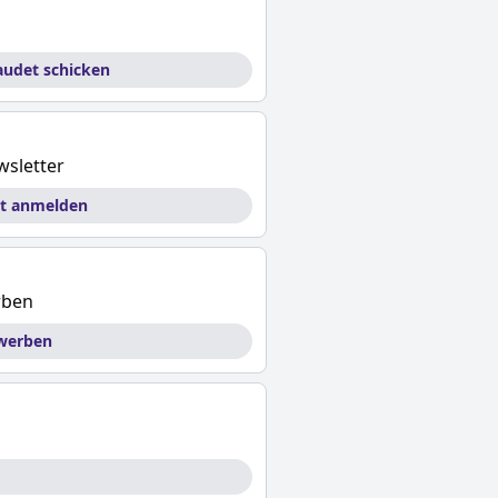
audet schicken
wsletter
et anmelden
rben
 werben