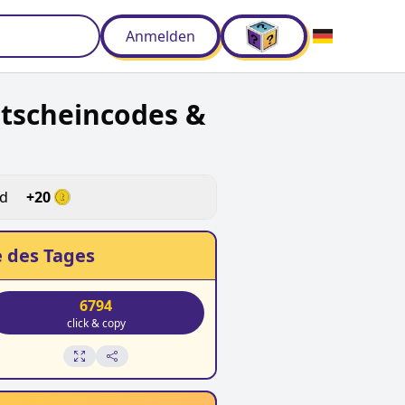
Anmelden
tscheincodes &
ld
+
20
 des Tages
6794
click & copy