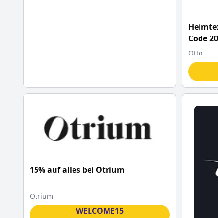
Heimtex
Code 2
Otto
15% auf alles bei Otrium
Otrium
WELCOME15