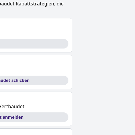
baudet
Rabattstrategien, die
audet schicken
Vertbaudet
et anmelden