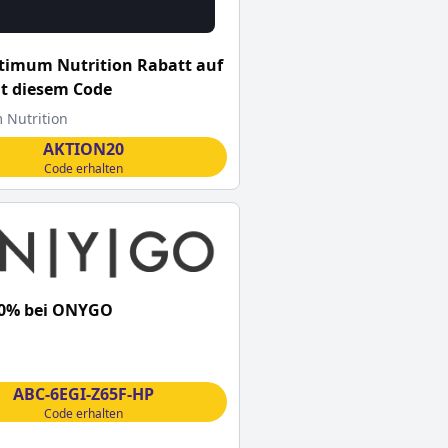
timum Nutrition Rabatt auf
it diesem Code
Nutrition
AKTION20
Code erhalten
10% bei ONYGO
ABC-6EGI-Z65F-HP
Code erhalten