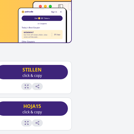
STILLEN
click & copy
HOJA15
click & copy