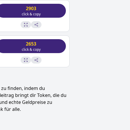
2903
click & copy
2653
click & copy
zu finden, indem du
Beitrag bringt dir Token, die du
und echte Geldpreise zu
 für alle.