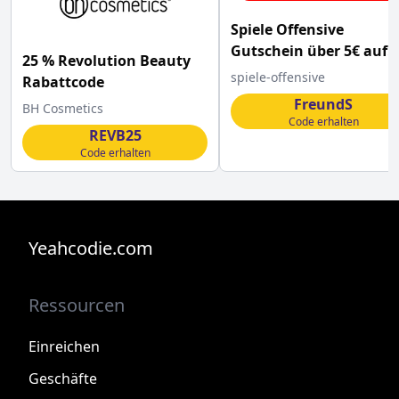
Spiele Offensive
Gutschein über 5€ auf
25 % Revolution Beauty
alles
spiele-offensive
Rabattcode
FreundS
BH Cosmetics
Code erhalten
REVB25
Code erhalten
Yeahcodie.com
Ressourcen
Einreichen
Geschäfte