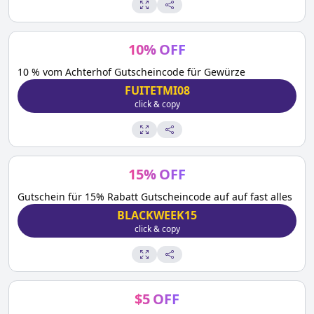
10
%
OFF
10 % vom Achterhof Gutscheincode für Gewürze
FUITETMI08
click & copy
15
%
OFF
Gutschein für 15% Rabatt Gutscheincode auf auf fast alles
BLACKWEEK15
click & copy
$
5
OFF