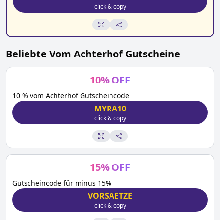
click & copy
Beliebte
Vom Achterhof
Gutscheine
10
%
OFF
10 % vom Achterhof Gutscheincode
MYRA10
click & copy
15
%
OFF
Gutscheincode für minus 15%
VORSAETZE
click & copy