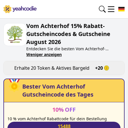
Vom Achterhof 15% Rabatt-
Gutscheincodes & Gutscheine
August 2026
Entdecken Sie die besten
Vom Achterhof
-
Gutscheincodes von heute für
Weniger anzeigen
August 2026
auf
yeahcodie.com. Treten Sie der Community bei und
verdienen Sie Token bei
vom-achterhof.de
, indem
Erhalte
20
Token & Aktives Bargeld
+
20
Sie den Code testen. Erhalten Sie Belohnungen,
wenn Sie
Vom Achterhof
-Gutscheincodes
einreichen und anderen Käufern beim Sparen
Bester
Vom Achterhof
helfen.
Gutscheincode des Tages
10
%
OFF
10 % vom Achterhof Rabattcode für dein Bestellung
15488