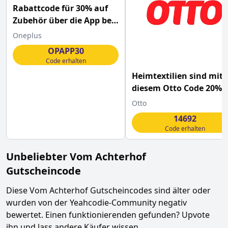
Rabattcode für 30% auf
Zubehör über die App bei
OnePlus
Oneplus
OPAPP30
Code erhalten
Heimtextilien sind mit
diesem Otto Code 20%
günstiger
Otto
14692
Code erhalten
Unbeliebter
Vom Achterhof
Gutscheincode
Diese
Vom Achterhof
Gutscheincodes sind älter oder
wurden von der Yeahcodie-Community negativ
bewertet. Einen funktionierenden gefunden? Upvote
ihn und lass andere Käufer wissen.