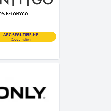
10% bei ONYGO
ABC-6EGI-Z65F-HP
Code erhalten