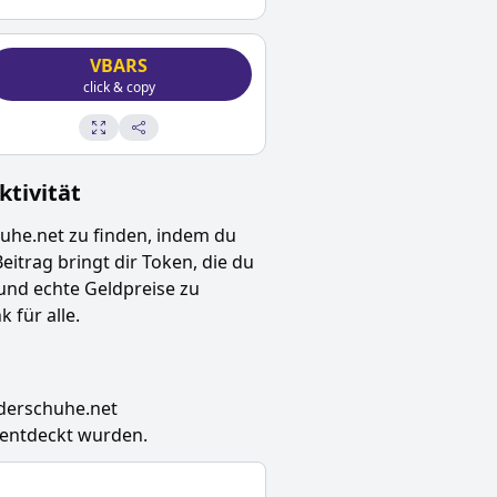
VBARS
click & copy
tivität
uhe.net
zu finden, indem du
Beitrag bringt dir Token, die du
und echte Geldpreise zu
 für alle.
erschuhe.net
 entdeckt wurden.