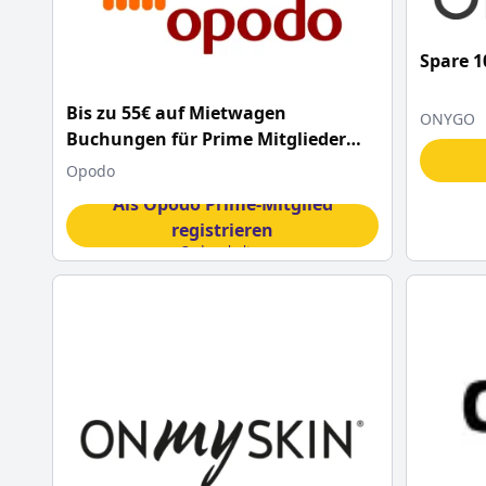
Spare 
Bis zu 55€ auf Mietwagen
ONYGO
Buchungen für Prime Mitglieder
mit diesem Opodo Gutscheincode
Opodo
Als Opodo Prime-Mitglied
registrieren
Code erhalten