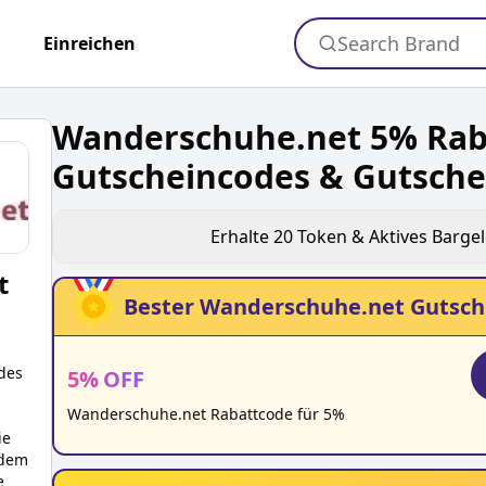
Search Brand
+
Einreichen
Wanderschuhe.net 5% Rab
Gutscheincodes & Gutsche
Erhalte
20
Token & Aktives Barge
t
Bester
Wanderschuhe.net
Gutsch
des
5
%
OFF
Wanderschuhe.net Rabattcode für 5%
ie
ndem
e