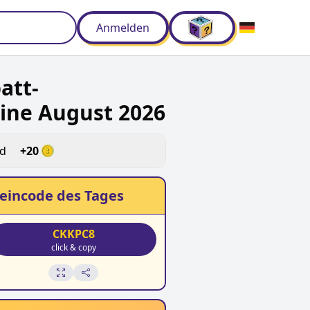
Anmelden
att-
ine August 2026
ld
+
20
eincode des Tages
CKKPC8
click & copy