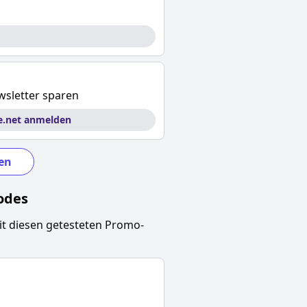
sletter sparen
e.net anmelden
en
odes
t diesen getesteten Promo-