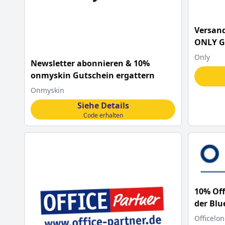
Versand
ONLY G
Only
Newsletter abonnieren & 10%
onmyskin Gutschein ergattern
Onmyskin
Siehe Details
Code erhalten
10% Off
der Blu
Officelo