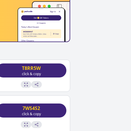
T8RR5W
click & copy
7WS4S2
click & copy