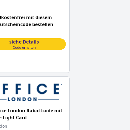
kostenfrei mit diesem
utscheincode bestellen
siehe Details
Code erhalten
ice London Rabattcode mit
e Light Card
ndon