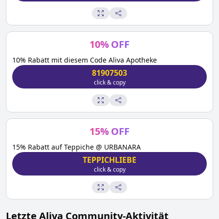
10
%
OFF
10% Rabatt mit diesem Code Aliva Apotheke
81907503
click & copy
15
%
OFF
15% Rabatt auf Teppiche @ URBANARA
TEPPICHLIEBE
click & copy
Letzte
Aliva
Community-Aktivität