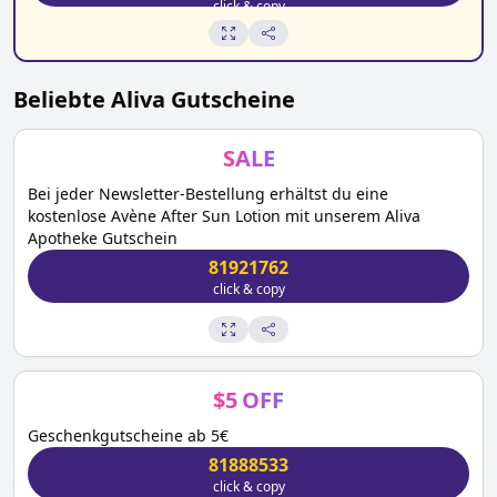
click & copy
Beliebte
Aliva
Gutscheine
SALE
Bei jeder Newsletter-Bestellung erhältst du eine
kostenlose Avène After Sun Lotion mit unserem Aliva
Apotheke Gutschein
81921762
click & copy
$
5
OFF
Geschenkgutscheine ab 5€
81888533
click & copy