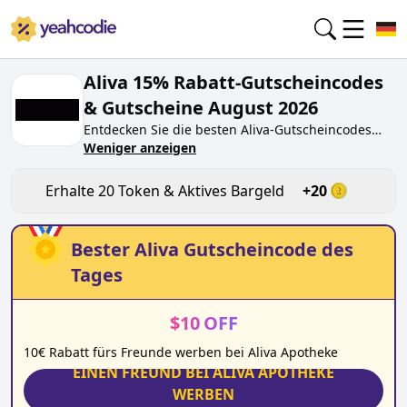
Aliva 15% Rabatt-Gutscheincodes
& Gutscheine August 2026
Entdecken Sie die besten
Aliva
-Gutscheincodes
von heute für
Weniger anzeigen
August 2026
auf yeahcodie.com.
Treten Sie der Community bei und verdienen Sie
Token bei
aliva.de
, indem Sie den Code testen.
Erhalte
20
Token & Aktives Bargeld
+
20
Erhalten Sie Belohnungen, wenn Sie
Aliva
-
Gutscheincodes einreichen und anderen Käufern
beim Sparen helfen.
Bester
Aliva
Gutscheincode des
Tages
$
10
OFF
10€ Rabatt fürs Freunde werben bei Aliva Apotheke
EINEN FREUND BEI ALIVA APOTHEKE
WERBEN