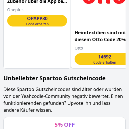
Zubehör über die App bei
OnePlus
Oneplus
OPAPP30
Code erhalten
Heimtextilien sind mit
diesem Otto Code 20%
günstiger
Otto
14692
Code erhalten
Unbeliebter
Spartoo
Gutscheincode
Diese
Spartoo
Gutscheincodes sind älter oder wurden
von der Yeahcodie-Community negativ bewertet. Einen
funktionierenden gefunden? Upvote ihn und lass
andere Käufer wissen.
5
%
OFF