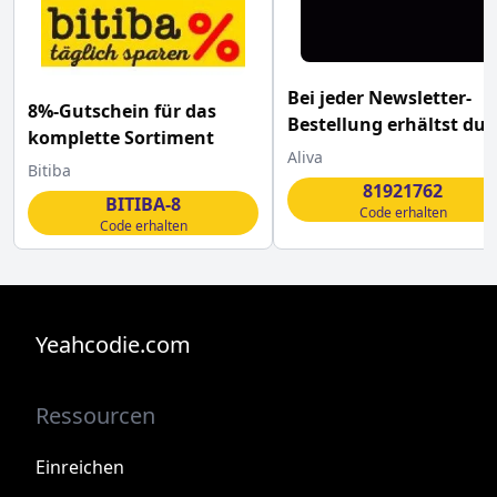
Bei jeder Newsletter-
8%-Gutschein für das
Bestellung erhältst du
komplette Sortiment
eine kostenlose Avène
Aliva
Bitiba
After Sun Lotion mit
81921762
unserem Aliva Apothek
BITIBA-8
Code erhalten
Code erhalten
Gutschein
Yeahcodie.com
Ressourcen
Einreichen