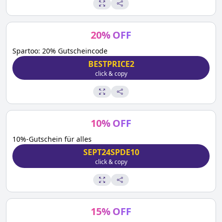
20
%
OFF
Spartoo: 20% Gutscheincode
BESTPRICE2
click & copy
10
%
OFF
10%-Gutschein für alles
SEPT24SPDE10
click & copy
15
%
OFF