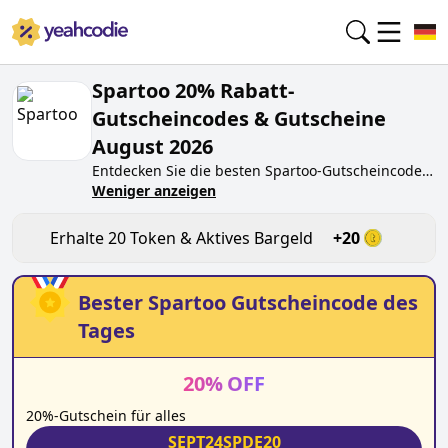
Spartoo 20% Rabatt-
Gutscheincodes & Gutscheine
August 2026
Entdecken Sie die besten
Spartoo
-Gutscheincodes
von heute für
Weniger anzeigen
August 2026
auf yeahcodie.com.
Treten Sie der Community bei und verdienen Sie
Token bei
spartoo.de
, indem Sie den Code testen.
Erhalte
20
Token & Aktives Bargeld
+
20
Erhalten Sie Belohnungen, wenn Sie
Spartoo
-
Gutscheincodes einreichen und anderen Käufern
beim Sparen helfen.
Bester
Spartoo
Gutscheincode des
Tages
20
%
OFF
20%-Gutschein für alles
SEPT24SPDE20