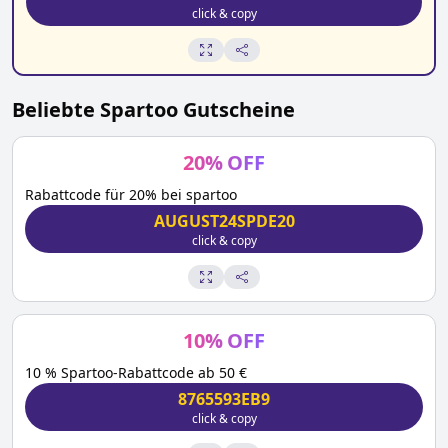
click & copy
Beliebte
Spartoo
Gutscheine
20
%
OFF
Rabattcode für 20% bei spartoo
AUGUST24SPDE20
click & copy
10
%
OFF
10 % Spartoo-Rabattcode ab 50 €
8765593EB9
click & copy