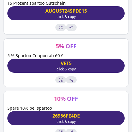
15 Prozent spartoo Gutschein
AUGUST24SPDE15
click & copy
5
%
OFF
5 % Spartoo-Coupon ab 60 €
VET5
click & copy
10
%
OFF
Spare 10% bei spartoo
26956FE4DE
click & copy