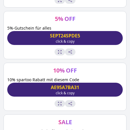
5
%
OFF
5%-Gutschein für alles
SEPT24SPDE5
click & copy
10
%
OFF
10% spartoo Rabatt mit diesem Code
AE95A7BA31
click & copy
SALE