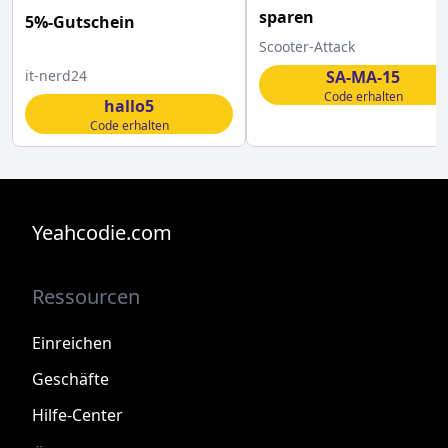
sparen
5%-Gutschein
Scooter-Attack
it-nerd24
SA-MA-15
Code erhalten
hallo5
Code erhalten
Yeahcodie.com
Ressourcen
Einreichen
Geschäfte
Hilfe-Center