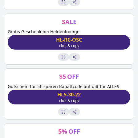
SALE
Gratis Geschenk bei Heldenlounge
HL-RC-OSC
click & copy
$
5
OFF
Gutschein für 5€ sparen Rabattcode auf gilt für ALLES
HL5-30-22
click & copy
5
%
OFF