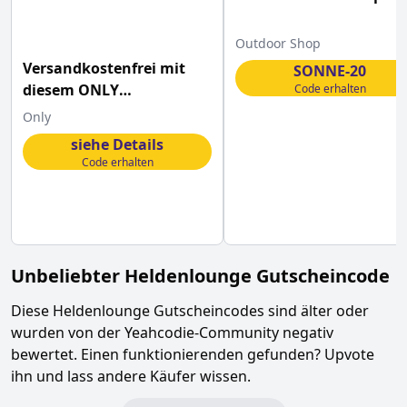
Outdoor Shop
Versandkostenfrei mit
SONNE-20
diesem ONLY
Code erhalten
Gutscheincode bestellen
Only
siehe Details
Code erhalten
Unbeliebter
Heldenlounge
Gutscheincode
Diese
Heldenlounge
Gutscheincodes sind älter oder
wurden von der Yeahcodie-Community negativ
bewertet. Einen funktionierenden gefunden? Upvote
ihn und lass andere Käufer wissen.