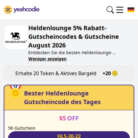
Heldenlounge 5% Rabatt-
Gutscheincodes & Gutscheine
August 2026
Entdecken Sie die besten
Heldenlounge
-
Gutscheincodes von heute für
Weniger anzeigen
August 2026
auf
yeahcodie.com. Treten Sie der Community bei und
verdienen Sie Token bei
heldenlounge.de
, indem
Erhalte
20
Token & Aktives Bargeld
+
20
Sie den Code testen. Erhalten Sie Belohnungen,
wenn Sie
Heldenlounge
-Gutscheincodes einreichen
und anderen Käufern beim Sparen helfen.
Bester
Heldenlounge
Gutscheincode des Tages
$
5
OFF
5€-Gutschein
HL5-30-22