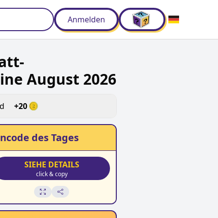
Anmelden
att-
ine August 2026
ld
+
20
ncode des Tages
SIEHE DETAILS
click & copy