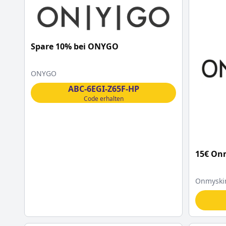
Spare 10% bei ONYGO
ONYGO
ABC-6EGI-Z65F-HP
Code erhalten
15€ On
Onmyski