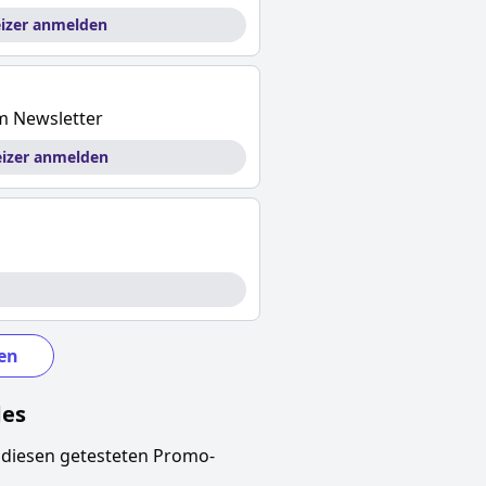
eizer anmelden
m Newsletter
eizer anmelden
en
des
 diesen getesteten Promo-