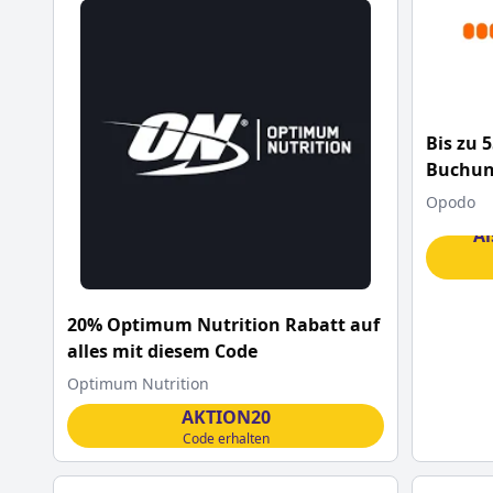
Bis zu 
Buchung
mit di
Opodo
Al
20% Optimum Nutrition Rabatt auf
alles mit diesem Code
Optimum Nutrition
AKTION20
Code erhalten