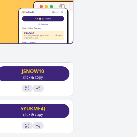
JSNOW10
click & copy
5YUKMF4J
click & copy