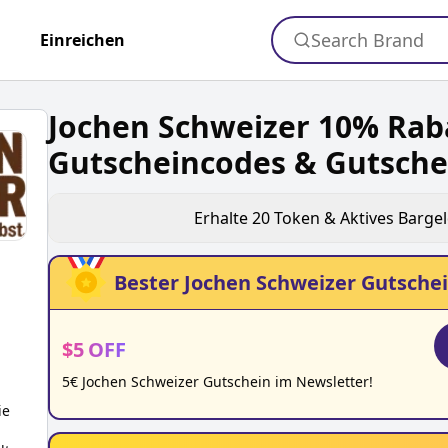
Search Brand
+
Einreichen
Jochen Schweizer 10% Rab
Gutscheincodes & Gutsche
Erhalte
20
Token & Aktives Barge
Bester
Jochen Schweizer
Gutschei
$
5
OFF
5€ Jochen Schweizer Gutschein im Newsletter!
ie