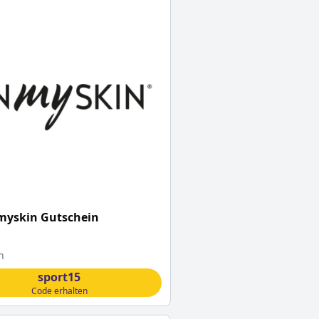
myskin Gutschein
n
sport15
Code erhalten