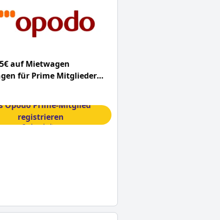
55€ auf Mietwagen
en für Prime Mitglieder
esem Opodo Gutscheincode
s Opodo Prime-Mitglied
registrieren
Code erhalten