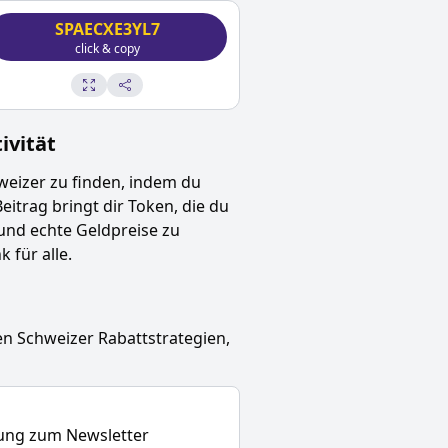
SPAECXE3YL7
click & copy
vität
weizer
zu finden, indem du
Beitrag bringt dir Token, die du
und echte Geldpreise zu
 für alle.
en Schweizer
Rabattstrategien,
dung zum Newsletter