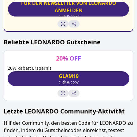
FÜR DEN NEWSLETTER VON LEONARDO
ANMELDEN
click & copy
Beliebte
LEONARDO
Gutscheine
20
%
OFF
20% Rabatt Ersparnis
GLAM19
click & copy
Letzte
LEONARDO
Community-Aktivität
Hilf der Community, den besten Code für
LEONARDO
zu
finden, indem du Gutscheincodes einreichst, testest