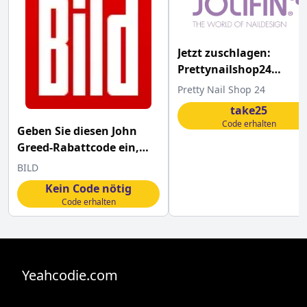
Jetzt zuschlagen:
Prettynailshop24
Gutschein über 25%
Pretty Nail Shop 24
take25
Code erhalten
Geben Sie diesen John
Greed-Rabattcode ein,
um kostenlosen Versand
BILD
zu erhalten
Kein Code nötig
Code erhalten
Yeahcodie.com