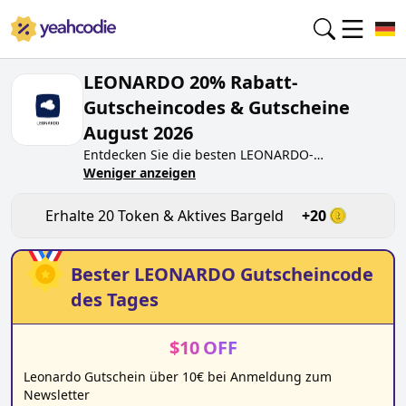
LEONARDO 20% Rabatt-
Gutscheincodes & Gutscheine
August 2026
Entdecken Sie die besten
LEONARDO
-
Gutscheincodes von heute für
Weniger anzeigen
August 2026
auf
yeahcodie.com. Treten Sie der Community bei und
verdienen Sie Token bei
leonardo.de
, indem Sie
Erhalte
20
Token & Aktives Bargeld
+
20
den Code testen. Erhalten Sie Belohnungen, wenn
Sie
LEONARDO
-Gutscheincodes einreichen und
anderen Käufern beim Sparen helfen.
Bester
LEONARDO
Gutscheincode
des Tages
$
10
OFF
Leonardo Gutschein über 10€ bei Anmeldung zum
Newsletter